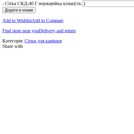
-
Сітка СКД-40 Г нержавійка кількість
Додати в кошик
Add to Wishlist
Add to Compare
Find store near you
Delivery and return
Категорія:
Сітки для каміння
Share with